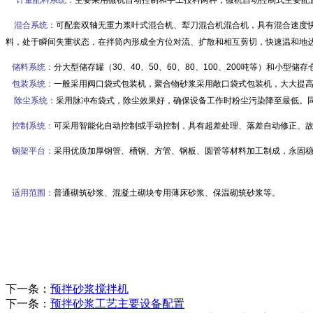
计量配料系统：
主要采用微机自动控制和手工投料两种，微机自动控制式主要配置
混合系统：
可配套双轴无重力浆叶式混合机、犁刀混合机混合机，具有混合速度快
料，处于瞬间失重状态，在拌筒内形成全方位对流、扩散和相互剪切，快速温和地
储料系统：
分大型储存罐（30、40、50、60、80、100、200吨等）和小型储存
包装系统：
一般采用阀口袋式包装机，聚合物砂浆采用敞口袋式包装机，大大提高
除尘系统：
采用脉冲布袋式，除尘效果好，确保设备工作时粉尘污染降至最低。
控制系统：
可采用智能化自动控制或手动控制，具有超差处理、落差自动修正、
钢架平台：
采用优质加厚钢管、槽钢、方管、钢板、圆管等材料加工制成，永固
适用范围：
普通砌筑砂浆、混凝土砌块专用薄床砂浆、保温砌筑砂浆等。
下一条：
预拌砂浆搅拌机
下一条：
预拌砂浆工艺主要设备配置