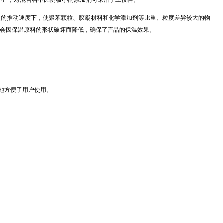
种），对混合料中比例极小的添加剂可采用手工投料。
合理的推动速度下，使聚苯颗粒、胶凝材料和化学添加剂等比重、粒度差异较大的物
会因保温原料的形状破坏而降低，确保了产品的保温效果。
地方便了用户使用。