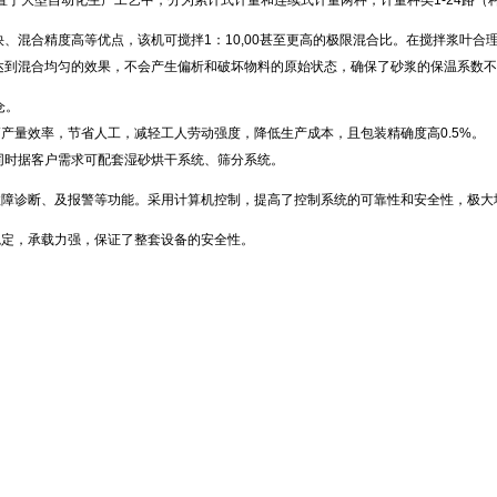
于大型自动化生产工艺中，分为累计式计量和连续式计量两种，计量种类1-24路（
、混合精度高等优点，该机可搅拌1：10,00甚至更高的极限混合比。在搅拌浆叶
达到混合均匀的效果，不会产生偏析和破坏物料的原始状态，确保了砂浆的保温系数不
仓。
产量效率，节省人工，减轻工人劳动强度，降低生产成本，且包装精确度高0.5%。
同时据客户需求可配套湿砂烘干系统、筛分系统。
故障诊断、及报警等功能。采用计算机控制，提高了控制系统的可靠性和安全性，极大
稳定，承载力强，保证了整套设备的安全性。