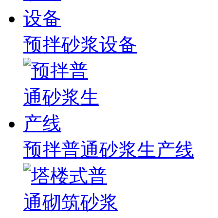
预拌砂浆设备
预拌普通砂浆生产线