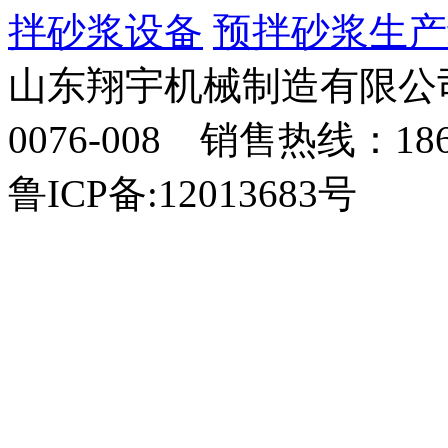
拌砂浆设备
预拌砂浆生产
山东翔宇机械制造有限公司
0076-008 销售热线：18
鲁ICP备:12013683号