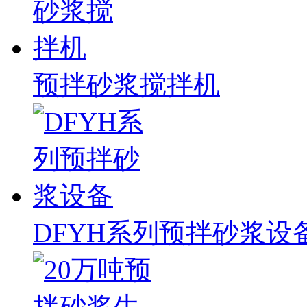
预拌砂浆搅拌机
DFYH系列预拌砂浆设