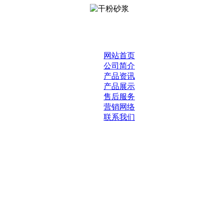
网站首页
公司简介
产品资讯
产品展示
售后服务
营销网络
联系我们