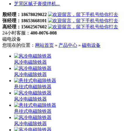
芝罘区腻子膏搅拌机...
殷经理：18678029022
张经理：18653668101
高经理：15662567602
24小时客服：
400-0076-008
磁电设备
您现在的位置：
网站首页
»
产品中心
»
磁电设备
风冷电磁除铁器
风冷电磁除铁器
悬挂式电磁除铁器
风冷电磁除铁器
悬挂式电磁除铁器
风冷电磁除铁器