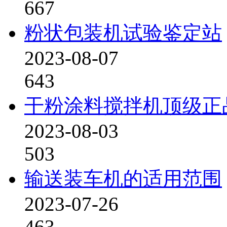
667
粉状包装机试验鉴定站
2023-08-07
643
干粉涂料搅拌机顶级正
2023-08-03
503
输送装车机的适用范围
2023-07-26
463