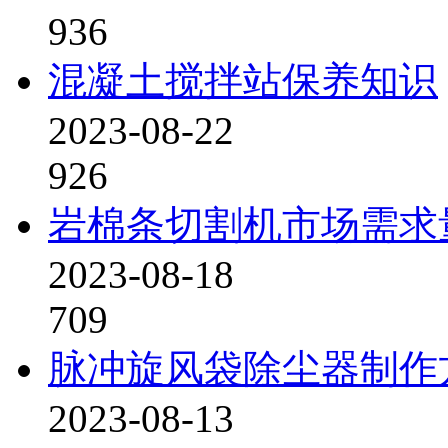
936
混凝土搅拌站保养知识
2023-08-22
926
岩棉条切割机市场需求
2023-08-18
709
脉冲旋风袋除尘器制作
2023-08-13