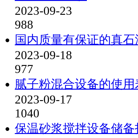
2023-09-23
988
国内质量有保证的真石
2023-09-18
977
腻子粉混合设备的使用
2023-09-17
1040
保温砂浆搅拌设备储备