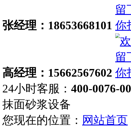
张经理：18653668101
高经理：15662567602
24小时客服：
400-0076-0
抹面砂浆设备
您现在的位置：
网站首页