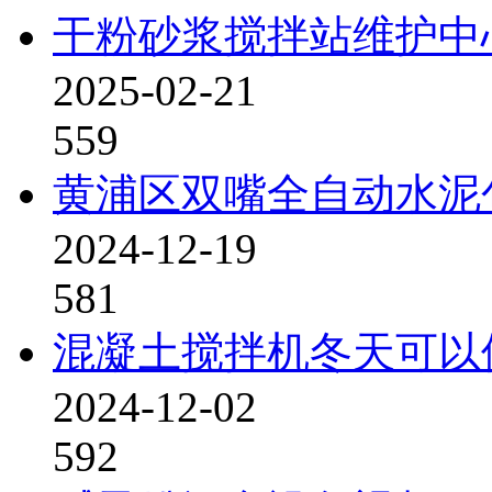
干粉砂浆搅拌站维护中
2025-02-21
559
黄浦区双嘴全自动水泥
2024-12-19
581
混凝土搅拌机冬天可以
2024-12-02
592