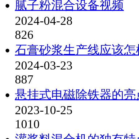
腻子粉混合设备视频
2024-04-28
826
石膏砂浆生产线应该怎
2024-03-23
887
悬挂式电磁除铁器的亮
2023-10-25
1010