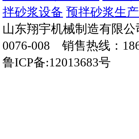
拌砂浆设备
预拌砂浆生产
山东翔宇机械制造有限公司
0076-008 销售热线：18
鲁ICP备:12013683号