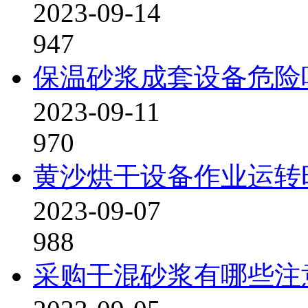
2023-09-14
947
保温砂浆成套设备危险
2023-09-11
970
黄沙烘干设备作业运转
2023-09-07
988
采购干混砂浆有哪些注